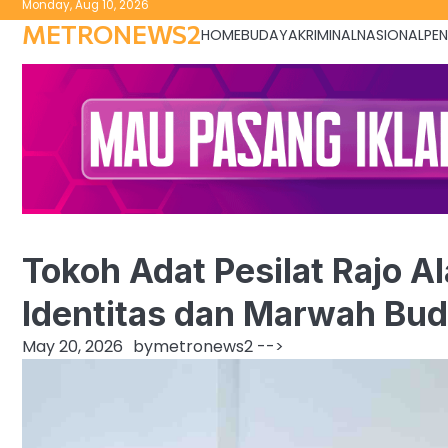
Monday, Aug 10, 2026
to
METRONEWS2
HOME
BUDAYA
KRIMINAL
NASIONAL
PEN
content
Tokoh Adat Pesilat Rajo Al
Identitas dan Marwah Bu
May 20, 2026
by
metronews2
-->