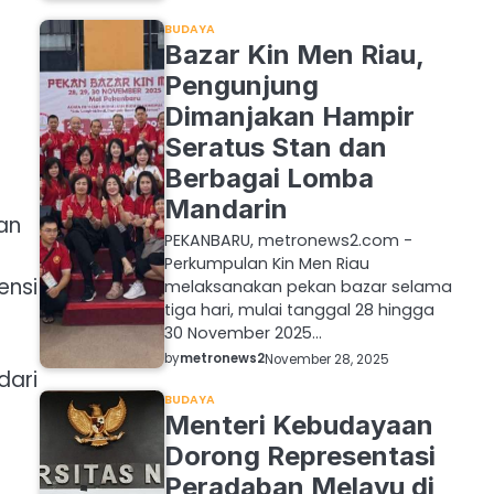
BUDAYA
Bazar Kin Men Riau,
Pengunjung
Dimanjakan Hampir
t
Seratus Stan dan
Berbagai Lomba
Mandarin
an
PEKANBARU, metronews2.com -
Perkumpulan Kin Men Riau
ensi
melaksanakan pekan bazar selama
tiga hari, mulai tanggal 28 hingga
30 November 2025…
by
metronews2
November 28, 2025
dari
BUDAYA
Menteri Kebudayaan
Dorong Representasi
Peradaban Melayu di