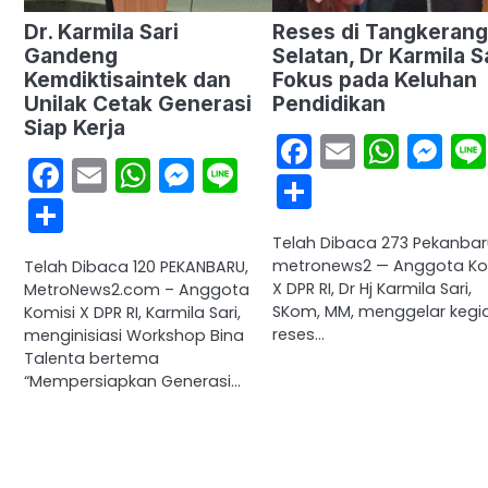
Dr. Karmila Sari
Reses di Tangkerang
Gandeng
Selatan, Dr Karmila S
Kemdiktisaintek dan
Fokus pada Keluhan
Unilak Cetak Generasi
Pendidikan
Siap Kerja
Facebook
Email
What
Me
Facebook
Email
WhatsApp
Messenger
Line
Share
Share
Telah Dibaca 273 Pekanbar
metronews2 — Anggota Ko
Telah Dibaca 120 PEKANBARU,
X DPR RI, Dr Hj Karmila Sari,
MetroNews2.com – Anggota
SKom, MM, menggelar kegi
Komisi X DPR RI, Karmila Sari,
reses…
menginisiasi Workshop Bina
Talenta bertema
“Mempersiapkan Generasi…