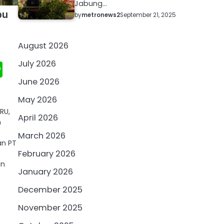
Jabung…
bu
by
metronews2
September 21, 2025
August 2026
tsApp
essenger
Line
July 2026
June 2026
May 2026
RU,
April 2026
m
March 2026
an PT
February 2026
an
January 2026
December 2025
November 2025