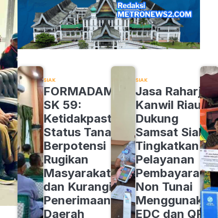
SIAK
SIAK
FORMADAM
Jasa Raharja
SK 59:
Kanwil Riau
Ketidakpastian
Dukung
Status Tanah
Samsat Siak
Berpotensi
Tingkatkan
Rugikan
Pelayanan
Masyarakat
Pembayaran
dan Kurangi
Non Tunai
Penerimaan
Menggunakan
Daerah
EDC dan QRIS