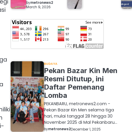
egi
by
metronews2
March 9, 2026
si
aga
BUDAYA
Pekan Bazar Kin Men
Resmi Ditutup, ini
ga
Daftar Pemenang
Lomba
PEKANBARU, metronews2.com -
liki
Pekan Bazar Kin Men selama tiga
hari, mulai tanggal 28 hingga 30
n
November 2025 di Mal Pekanbaru…
i-
by
metronews2
December 1, 2025