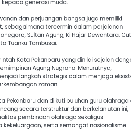
kan kepada generasi muda.
anan dan perjuangan bangsa juga memiliki
lat, sebagaimana tercermin dalam perjalanan
ponegoro, Sultan Agung, Ki Hajar Dewantara, Cu
erta Tuanku Tambusai.
intah Kota Pekanbaru yang dinilai sejalan deng
epemimpinan Agung Nugroho. Menurutnya,
menjadi langkah strategis dalam menjaga eksist
ah perkembangan zaman.
ota Pekanbaru dan diikuti puluhan guru olahraga 
ncang secara terstruktur dan berkelanjutan ini,
litas pembinaan olahraga sekaligus
asa kekeluargaan, serta semangat nasionalisme