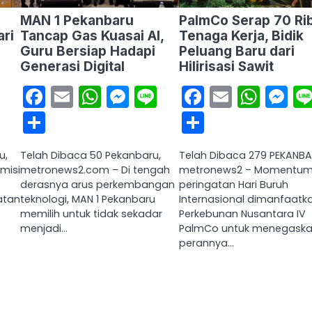
MAN 1 Pekanbaru
PalmCo Serap 70 Ri
ari
Tancap Gas Kuasai AI,
Tenaga Kerja, Bidik
Guru Bersiap Hadapi
Peluang Baru dari
Generasi Digital
Hilirisasi Sawit
sApp
ssenger
Line
Facebook
Email
WhatsApp
Messenger
Line
Facebook
Email
Wha
M
Share
Share
u,
Telah Dibaca 50 Pekanbaru,
Telah Dibaca 279 PEKANBA
misi
metronews2.com – Di tengah
metronews2 – Momentu
derasnya arus perkembangan
peringatan Hari Buruh
atan
teknologi, MAN 1 Pekanbaru
Internasional dimanfaatk
memilih untuk tidak sekadar
Perkebunan Nusantara IV
menjadi…
PalmCo untuk menegask
perannya…