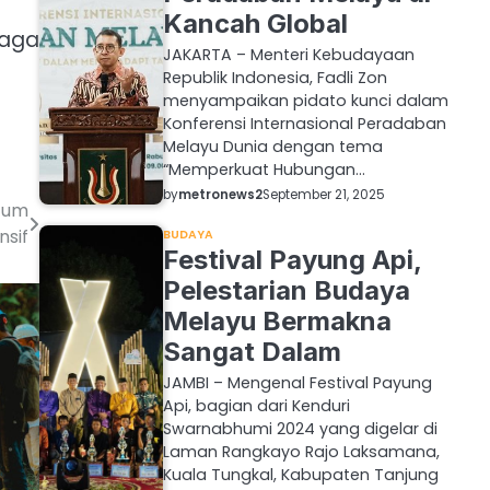
Kancah Global
raga
JAKARTA – Menteri Kebudayaan
Republik Indonesia, Fadli Zon
menyampaikan pidato kunci dalam
Konferensi Internasional Peradaban
Melayu Dunia dengan tema
“Memperkuat Hubungan…
by
metronews2
September 21, 2025
tum
nsif
BUDAYA
Festival Payung Api,
Pelestarian Budaya
Melayu Bermakna
Sangat Dalam
JAMBI – Mengenal Festival Payung
Api, bagian dari Kenduri
Swarnabhumi 2024 yang digelar di
Laman Rangkayo Rajo Laksamana,
Kuala Tungkal, Kabupaten Tanjung