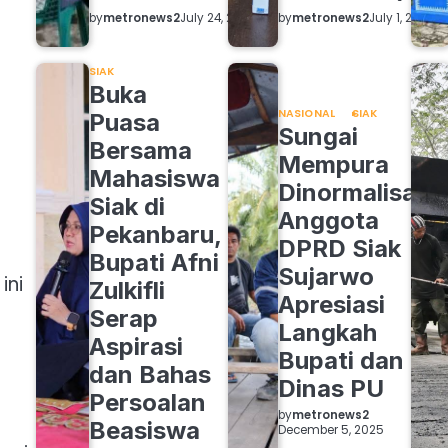
by
metronews2
by
metronews2
July 24, 2026
July 1, 2026
SIAK
Buka
NASIONAL
SIAK
Puasa
Sungai
Bersama
Mempura
Mahasiswa
Dinormalisasi,
Siak di
Anggota
Pekanbaru,
DPRD Siak
Bupati Afni
Sujarwo
ini
Zulkifli
Apresiasi
Serap
Langkah
Aspirasi
Bupati dan
dan Bahas
Dinas PU
Persoalan
by
metronews2
Beasiswa
December 5, 2025