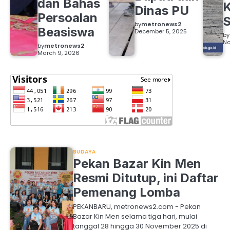
dan Bahas
Dinas PU
Persoalan
S
by
metronews2
Beasiswa
December 5, 2025
by
No
by
metronews2
March 9, 2026
BUDAYA
Pekan Bazar Kin Men
Resmi Ditutup, ini Daftar
Pemenang Lomba
PEKANBARU, metronews2.com - Pekan
Bazar Kin Men selama tiga hari, mulai
tanggal 28 hingga 30 November 2025 di