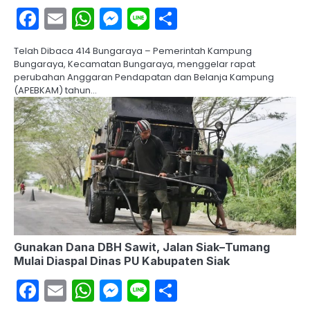
Facebook
Email
WhatsApp
Messenger
Line
Share
Telah Dibaca 414 Bungaraya – Pemerintah Kampung
Bungaraya, Kecamatan Bungaraya, menggelar rapat
perubahan Anggaran Pendapatan dan Belanja Kampung
(APEBKAM) tahun…
Gunakan Dana DBH Sawit, Jalan Siak–Tumang
Mulai Diaspal Dinas PU Kabupaten Siak
Facebook
Email
WhatsApp
Messenger
Line
Share