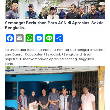
Semangat Berkurban Para ASN di Apresiasi Sekda
Bengkalis.
Facebook
Email
WhatsApp
Messenger
Line
Share
Telah Dibaca 159 Berita Infotorial Pemda Siak Bengkalis–Sekre­
taris Daerah Kabupaten (Sek­dakab) Bengkalis dr Ersan
Saputra TH menyampaikan apresiasi setinggi-tingginya
serta…