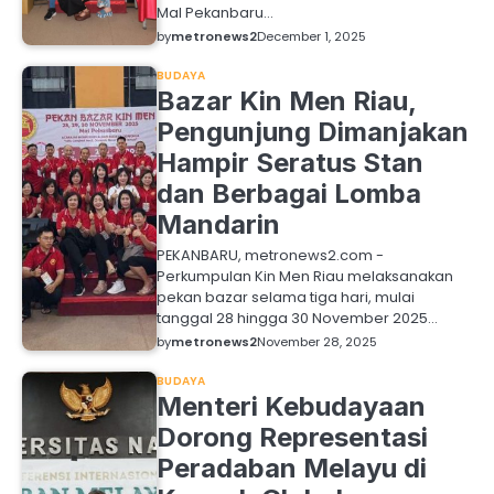
Mal Pekanbaru…
by
metronews2
December 1, 2025
BUDAYA
Bazar Kin Men Riau,
Pengunjung Dimanjakan
Hampir Seratus Stan
dan Berbagai Lomba
Mandarin
PEKANBARU, metronews2.com -
Perkumpulan Kin Men Riau melaksanakan
pekan bazar selama tiga hari, mulai
tanggal 28 hingga 30 November 2025…
by
metronews2
November 28, 2025
BUDAYA
Menteri Kebudayaan
Dorong Representasi
Peradaban Melayu di