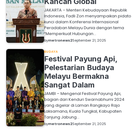
Kancah Global
JAKARTA – Menteri Kebudayaan Republik
Indonesia, Fadli Zon menyampaikan pidato
kunci dalam Konferensi Internasional
Peradaban Melayu Dunia dengan tema
“Memperkuat Hubungan…
by
metronews2
September 21, 2025
BUDAYA
Festival Payung Api,
Pelestarian Budaya
Melayu Bermakna
Sangat Dalam
JAMBI – Mengenal Festival Payung Api,
bagian dari Kenduri Swarnabhumi 2024
yang digelar di Laman Rangkayo Rajo
Laksamana, Kuala Tungkal, Kabupaten
Tanjung Jabung…
by
metronews2
September 21, 2025