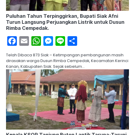
Puluhan Tahun Terpinggirkan, Bupati Siak Afni
Turun Langsung Perjuangkan Listrik untuk Dusun
Rimba Cempedak.
Facebook
Email
WhatsApp
Messenger
Line
Share
Telah Dibaca 873 Siak – Ketimpangan pembangunan masih
dirasakan warga Dusun Rimba Cempedak, Kecamatan Kerinci
Kanan, Kabupaten Siak. Sejak sebelum…
Kepala KSOP Tanjung Buton Lantik Taruna-Taruni