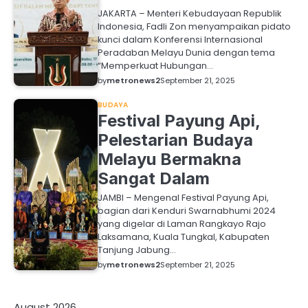
JAKARTA – Menteri Kebudayaan Republik
Indonesia, Fadli Zon menyampaikan pidato
kunci dalam Konferensi Internasional
Peradaban Melayu Dunia dengan tema
“Memperkuat Hubungan…
by
metronews2
September 21, 2025
BUDAYA
Festival Payung Api,
Pelestarian Budaya
Melayu Bermakna
Sangat Dalam
JAMBI – Mengenal Festival Payung Api,
bagian dari Kenduri Swarnabhumi 2024
yang digelar di Laman Rangkayo Rajo
Laksamana, Kuala Tungkal, Kabupaten
Tanjung Jabung…
by
metronews2
September 21, 2025
August 2026