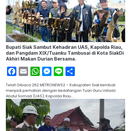
Bupati Siak Sambut Kehadiran UAS, Kapolda Riau,
dan Pangdam XIX/Tuanku Tambusai di Kota SiakDi
Akhiri Makan Durian Bersama.
Facebook
Email
WhatsApp
Messenger
Line
Share
Telah Dibaca 262 METRONEWS2 – Kabupaten Siak kembali
menjadi perhatian dengan kedatangan Tuan Guru Ustadz
Abdul Somad (UAS), Kapolda Riau…