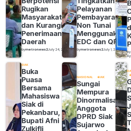
Berpotensi
Tingkatkan
B
Rugikan
Pelayanan
C
Masyarakat
Pembayaran
P
dan Kurangi
Non Tunai
d
Penerimaan
Menggunakan
K
Daerah
EDC dan QRIS
by
metronews2
July 24, 2026
by
metronews2
July 1, 2026
by
Ap
SIAK
Buka
DA
NASIONAL
SIAK
Puasa
Sungai
Bersama
Mempura
Mahasiswa
S
Dinormalisasi,
Siak di
J
Anggota
Pekanbaru,
S
DPRD Siak
Bupati Afni
Sujarwo
Zulkifli
M