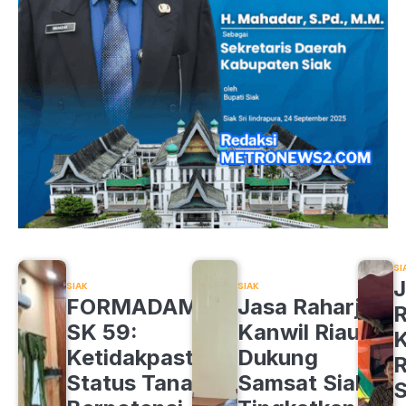
SI
J
SIAK
SIAK
FORMADAM
Jasa Raharja
R
SK 59:
Kanwil Riau
K
Ketidakpastian
Dukung
R
Status Tanah
Samsat Siak
S