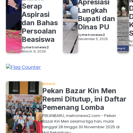
Apresiasi
Serap
D
Langkah
Aspirasi
D
Bupati dan
dan Bahas
Dinas PU
Persoalan
S
by
metronews2
Beasiswa
December 5, 2025
by
No
by
metronews2
March 9, 2026
BUDAYA
Pekan Bazar Kin Men
Resmi Ditutup, ini Daftar
Pemenang Lomba
PEKANBARU, metronews2.com - Pekan
Bazar Kin Men selama tiga hari, mulai
tanggal 28 hingga 30 November 2025 di
Mal Pekanbaru…