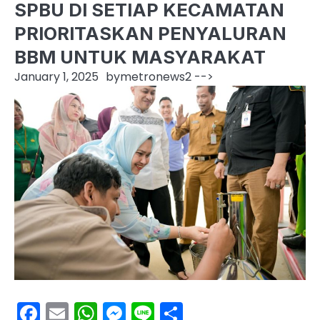
SPBU DI SETIAP KECAMATAN
PRIORITASKAN PENYALURAN
BBM UNTUK MASYARAKAT
January 1, 2025
by
metronews2
-->
Facebook
Email
WhatsApp
Messenger
Line
Share