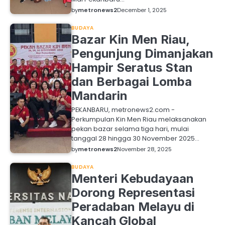
by
metronews2
December 1, 2025
BUDAYA
Bazar Kin Men Riau,
Pengunjung Dimanjakan
Hampir Seratus Stan
dan Berbagai Lomba
Mandarin
PEKANBARU, metronews2.com -
Perkumpulan Kin Men Riau melaksanakan
pekan bazar selama tiga hari, mulai
tanggal 28 hingga 30 November 2025…
by
metronews2
November 28, 2025
BUDAYA
Menteri Kebudayaan
Dorong Representasi
Peradaban Melayu di
Kancah Global