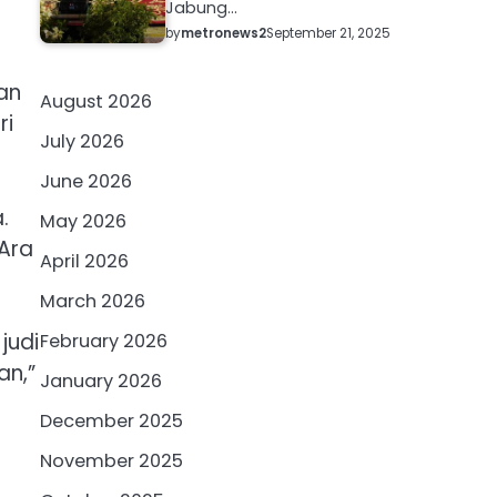
Jabung…
by
metronews2
September 21, 2025
an
August 2026
ri
July 2026
June 2026
.
May 2026
 Ara
April 2026
March 2026
judi
February 2026
an,”
January 2026
December 2025
November 2025