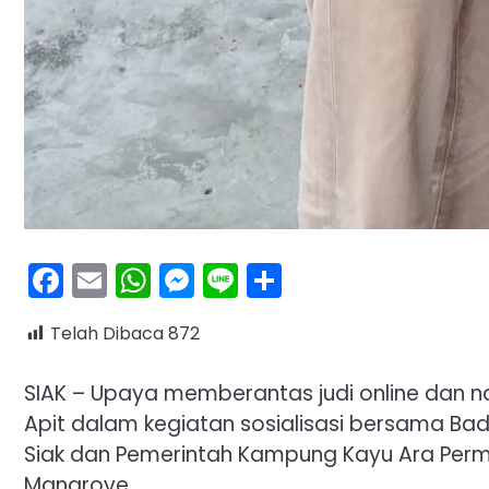
Facebook
Email
WhatsApp
Messenger
Line
Share
Telah Dibaca
872
SIAK – Upaya memberantas judi online dan na
Apit dalam kegiatan sosialisasi bersama Ba
Siak dan Pemerintah Kampung Kayu Ara Permai
Mangrove.