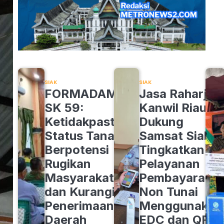
SIAK
SIAK
FORMADAM
Jasa Raharja
SK 59:
Kanwil Riau
Ketidakpastian
Dukung
Status Tanah
Samsat Siak
Berpotensi
Tingkatkan
Rugikan
Pelayanan
Masyarakat
Pembayaran
dan Kurangi
Non Tunai
Penerimaan
Menggunakan
Daerah
EDC dan QRIS