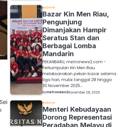
BUDAYA
Bazar Kin Men Riau,
Pengunjung
Dimanjakan Hampir
Seratus Stan dan
Berbagai Lomba
Mandarin
PEKANBARU, metronews2.com -
Perkumpulan Kin Men Riau
melaksanakan pekan bazar selama
tiga hari, mulai tanggal 28 hingga
30 November 2025…
by
metronews2
November 28, 2025
Sei
BUDAYA
Menteri Kebudayaan
n
Dorong Representasi
Peradaban Melayu di