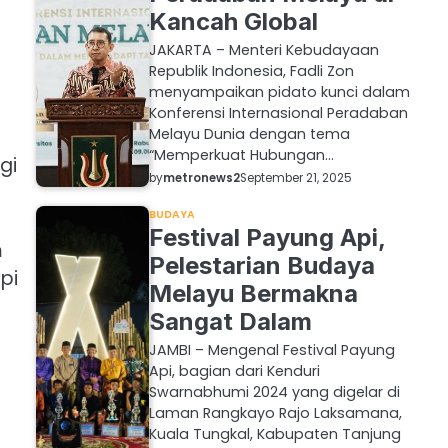
Kancah Global
JAKARTA – Menteri Kebudayaan
Republik Indonesia, Fadli Zon
menyampaikan pidato kunci dalam
Konferensi Internasional Peradaban
Melayu Dunia dengan tema
“Memperkuat Hubungan…
gi
by
metronews2
September 21, 2025
BUDAYA
Festival Payung Api,
m
Pelestarian Budaya
pi
Melayu Bermakna
Sangat Dalam
JAMBI – Mengenal Festival Payung
t
Api, bagian dari Kenduri
Swarnabhumi 2024 yang digelar di
Laman Rangkayo Rajo Laksamana,
Kuala Tungkal, Kabupaten Tanjung