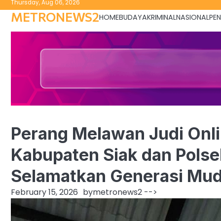
Thursday, Aug 06, 2026
to
METRONEWS2
HOME
BUDAYA
KRIMINAL
NASIONAL
PEN
content
Perang Melawan Judi Onl
Kabupaten Siak dan Polse
Selamatkan Generasi Mud
February 15, 2026
by
metronews2
-->