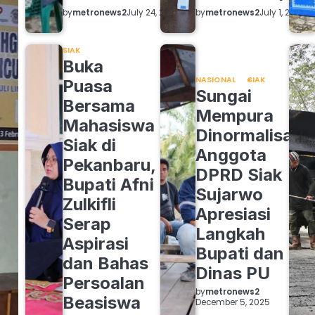
by
metronews2
by
metronews2
July 24, 2026
July 1, 2026
SIAK
Buka
NASIONAL
SIAK
Puasa
Sungai
Bersama
Mempura
Mahasiswa
Dinormalisasi,
Siak di
Anggota
Pekanbaru,
DPRD Siak
Bupati Afni
Sujarwo
Zulkifli
Apresiasi
Serap
Langkah
Aspirasi
Bupati dan
dan Bahas
Dinas PU
Persoalan
by
metronews2
Beasiswa
December 5, 2025