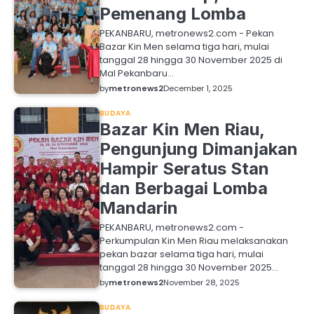
Pemenang Lomba
PEKANBARU, metronews2.com - Pekan
Bazar Kin Men selama tiga hari, mulai
tanggal 28 hingga 30 November 2025 di
Mal Pekanbaru…
by
metronews2
December 1, 2025
BUDAYA
Bazar Kin Men Riau,
Pengunjung Dimanjakan
Hampir Seratus Stan
dan Berbagai Lomba
Mandarin
PEKANBARU, metronews2.com -
Perkumpulan Kin Men Riau melaksanakan
pekan bazar selama tiga hari, mulai
tanggal 28 hingga 30 November 2025…
by
metronews2
November 28, 2025
BUDAYA