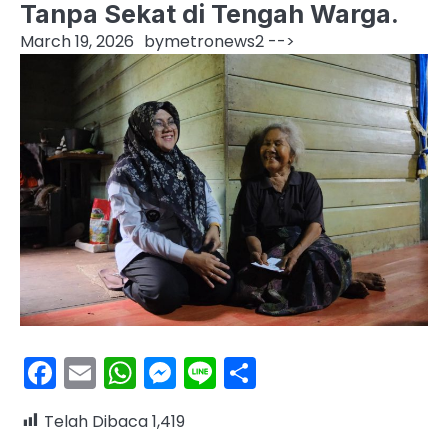
Tanpa Sekat di Tengah Warga.
March 19, 2026
by
metronews2
-->
Facebook
Email
WhatsApp
Messenger
Line
Share
Telah Dibaca
1,419