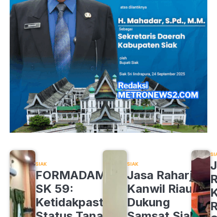
SI
J
SIAK
SIAK
FORMADAM
Jasa Raharja
R
SK 59:
Kanwil Riau
K
Ketidakpastian
Dukung
R
Status Tanah
Samsat Siak