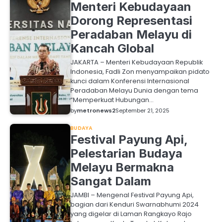
Menteri Kebudayaan
Dorong Representasi
Peradaban Melayu di
Kancah Global
JAKARTA – Menteri Kebudayaan Republik
Indonesia, Fadli Zon menyampaikan pidato
kunci dalam Konferensi Internasional
Peradaban Melayu Dunia dengan tema
“Memperkuat Hubungan…
by
metronews2
September 21, 2025
BUDAYA
Festival Payung Api,
Pelestarian Budaya
Melayu Bermakna
Sangat Dalam
JAMBI – Mengenal Festival Payung Api,
bagian dari Kenduri Swarnabhumi 2024
yang digelar di Laman Rangkayo Rajo