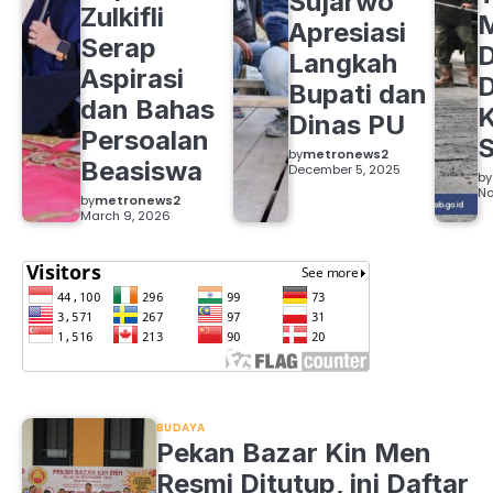
Sujarwo
Zulkifli
M
Apresiasi
Serap
D
Langkah
Aspirasi
D
Bupati dan
dan Bahas
Dinas PU
Persoalan
S
by
metronews2
Beasiswa
December 5, 2025
by
No
by
metronews2
March 9, 2026
BUDAYA
Pekan Bazar Kin Men
Resmi Ditutup, ini Daftar