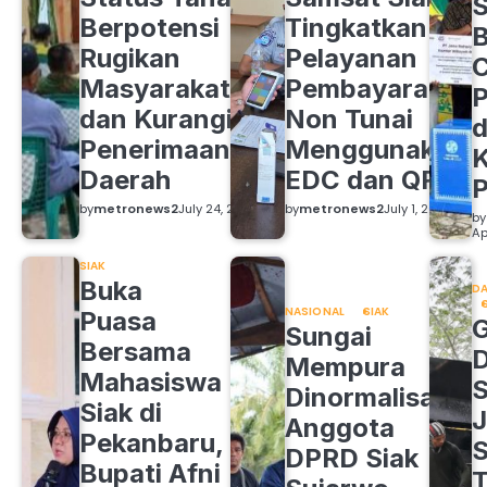
S
Berpotensi
Tingkatkan
B
Rugikan
Pelayanan
C
Masyarakat
Pembayaran
P
dan Kurangi
Non Tunai
d
Penerimaan
Menggunakan
K
Daerah
EDC dan QRIS
by
metronews2
July 24, 2026
by
metronews2
July 1, 2026
by
Ap
SIAK
Buka
DA
NASIONAL
SIAK
Puasa
Sungai
Bersama
Mempura
Mahasiswa
S
Dinormalisasi,
Siak di
J
Anggota
Pekanbaru,
S
DPRD Siak
Bupati Afni